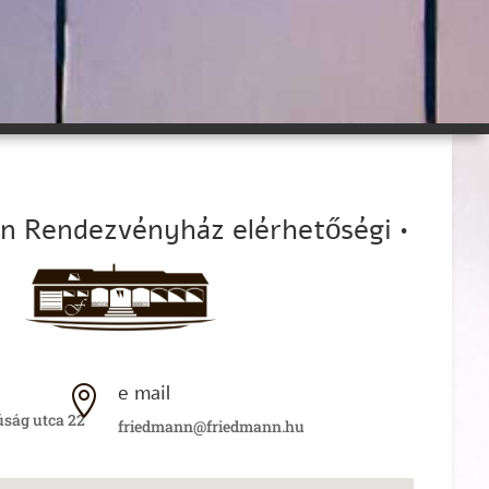
nn Rendezvényház elérhetőségi •
e mail

úság utca 22
friedmann@friedmann.hu