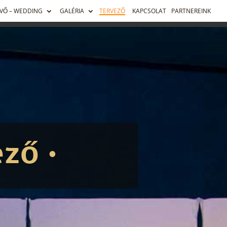
VŐ – WEDDING
GALÉRIA
TERVEZŐ
KAPCSOLAT
PARTNEREINK
ző •