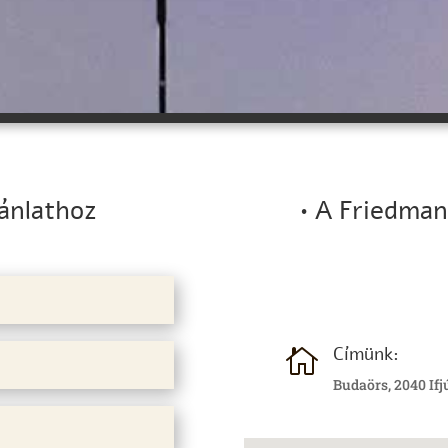
jánlathoz
• A Friedma
Címünk:

Budaörs, 2040 Ifj