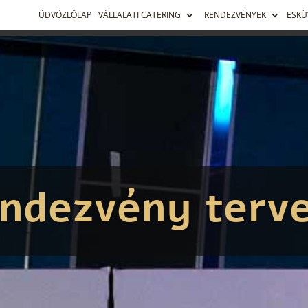
ÜDVÖZLŐLAP
VÁLLALATI CATERING
RENDEZVÉNYEK
ESKÜ
endezvény terve